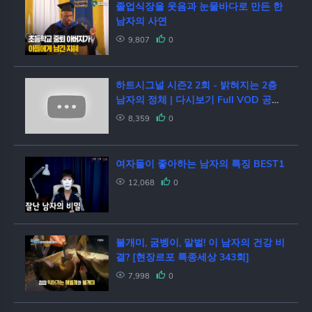
졸업식장을 웃음과 눈물바다로 만든 한
남자의 사연
9,807
0
하트시그널 시즌2 2회 - 밝혀지는 2층
남자의 정체 | 다시보기 Full VOD 공개
HEART SIGNAL Season 2 | 또봐요_ㄸ
8,359
0
ㅗㅂAYO | AYO 에이요
여자들이 좋아하는 남자의 특징 BEST1
12,068
0
불개미, 굼벵이, 말벌! 이 남자의 건강 비
결? [현장르포 특종세상 343회]
7,998
0