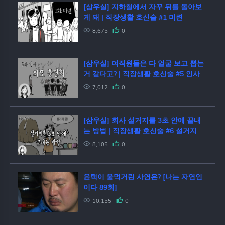
[삼우실] 지하철에서 자꾸 뒤를 돌아보
게 돼 | 직장생활 호신술 #1 미련
8,675
0
[삼우실] 여직원들은 다 얼굴 보고 뽑는
거 같다고? | 직장생활 호신술 #5 인사
7,012
0
[삼우실] 회사 설거지를 3초 안에 끝내
는 방법 | 직장생활 호신술 #6 설거지
8,105
0
윤택이 울먹거린 사연은? [나는 자연인
이다 89회]
10,155
0