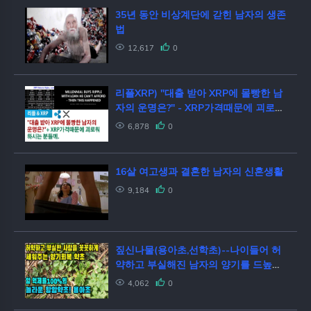
35년 동안 비상계단에 갇힌 남자의 생존
법
12,617
0
리플XRP) "대출 받아 XRP에 몰빵한 남
자의 운명은?" - XRP가격때문에 괴로워
하시는 분들께.
6,878
0
16살 여고생과 결혼한 남자의 신혼생활
9,184
0
짚신나물(용아초,선학초)--나이들어 허
약하고 부실해진 남자의 양기를 드높히
고, 탁월한 항암작용, 심장을 튼튼히해
4,062
0
강한 체력을 만들어주는 놀라운 약초