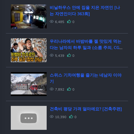
비닐하우스 안에 집을 지은 자연인 [나
는 자연인이다 363회]
6,485
0
우리나라에서 바밤바를 젤 맛있게 먹는
다는 남자의 하루 일과 (소름 주의, CG
아님) l 슛포러브 Shoot for Love
5,439
0
스위스 기차여행을 즐기는 네남자 이야
기
7,892
0
건축비 평당 가격 얼마에요? [건축주편]
10,390
0