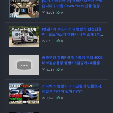
[실내 인테리어 편] 캠핑카 스폰서 구했
습니다! | 수원 Seven Years 산들 캠핑카
제작소 | 스타렉스 캠핑카
6,903
0
(캠길TV) 르노마스터 캠핑카 랜선집들
이 | 르노마스터 캠핑카 내부 소개 | 캠핑
카 | 르노마스터 캠핑카 | 코코넛4 캠핑
8,155
0
카
공중부양 캠핑카?! 청수통이 무려 400리
터?#짐승용량 캠핑카#캠핑카#괴물캠핑
카#명품모터홈#캠핑클럽
9,134
0
스타렉스 캠핑카, 750만원에 만들었다,
정말 이가격이 말이되????
7,678
0