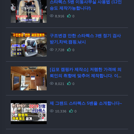
스타렉스 5밴 이동사무실 사용법 (12인
승도 제작가능합니다!)
8,916
0
구조변경 안한 스타렉스 3밴 정기 검사
받기,차박,캠핑,낚시
7,728
0
[김포 캠핑카 제작소] 저렴한 가격에 의
뢰인의 취향에 맞추어 제작합니다. 이동
도서관 카운티 캠핑카 제작기
8,021
0
제 그랜드 스타렉스 5밴을 소개합니다~
10,336
0