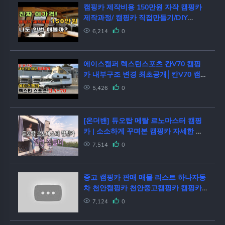
캠핑카 제작비용 150만원 자작 캠핑카
제작과정/ 캠핑카 직접만들기/DIY
camper van
6,214
0
에이스캠퍼 렉스턴스포츠 칸V70 캠핑
카 내부구조 변경 최초공개│칸V70 캠
핑카 리뷰│밴라이프│렉스턴 칸 캠핑카
5,426
0
│애견동반 캠핑│van life
[온더밴] 듀오탑 메탈 르노마스터 캠핑
카 | 소소하게 꾸며본 캠핑카 자세한 내
부 소개
7,514
0
중고 캠핑카 판매 매물 리스트 하나자동
차 천안캠핑카 천안중고캠핑카 캠핑카
시세 중고 캠핑카 시세
7,124
0