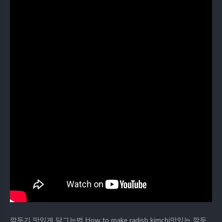
깍두기 맛있게 담그는법 How to make radish kimchi맛있는 깍두