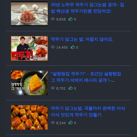
30년 노하우 깍두기 담그는법 공개~ 집
밥 백선생 깍두기만큼 맛있어요!
9,828
0
깍두기 담그는 법, 어렵지 않아요.
14,455
0
"설렁탕집 깍두기" - 초간단 설렁탕집
그 깍두기.석박지 레시피 공개 !~
kkakdugi
8,702
0
깍두기 담그는법, 국물까지 완벽한 아삭
아삭 맛있게 깍두기 만들기
8,244
0