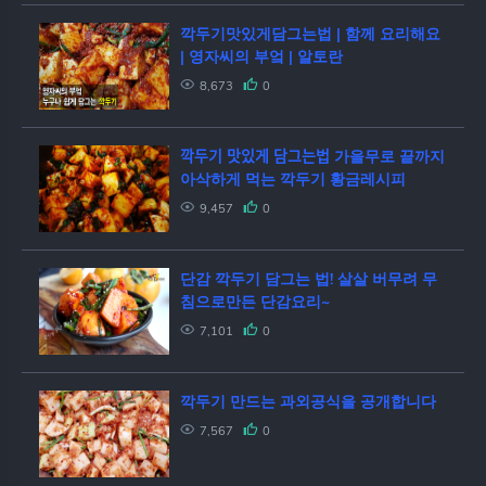
깍두기맛있게담그는법 | 함께 요리해요
| 영자씨의 부엌 | 알토란
8,673
0
깍두기 맛있게 담그는법 가을무로 끝까지
아삭하게 먹는 깍두기 황금레시피
9,457
0
단감 깍두기 담그는 법! 살살 버무려 무
침으로만든 단감요리~
7,101
0
깍두기 만드는 과외공식을 공개합니다
7,567
0