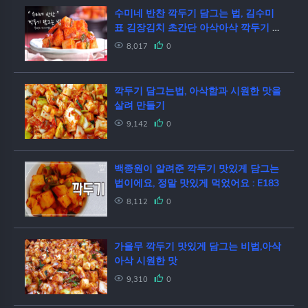
수미네 반찬 깍두기 담그는 법, 김수미
표 김장김치 초간단 아삭아삭 깍두기 만
들기,cooking hacks, How to cook
8,017
0
깍두기 담그는법, 아삭함과 시원한 맛을
살려 만들기
9,142
0
백종원이 알려준 깍두기 맛있게 담그는
법이에요, 정말 맛있게 먹었어요 : E183
8,112
0
가을무 깍두기 맛있게 담그는 비법,아삭
아삭 시원한 맛
9,310
0