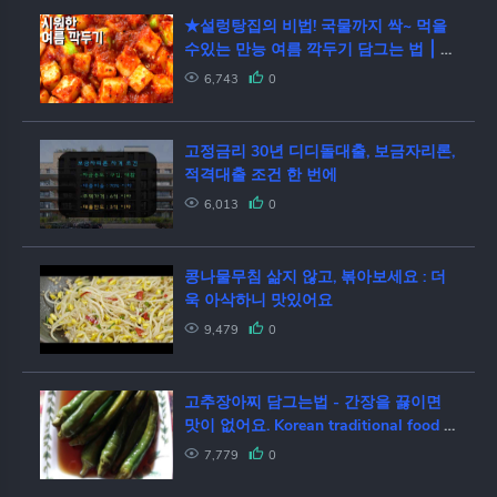
★설렁탕집의 비법! 국물까지 싹~ 먹을
수있는 만능 여름 깍두기 담그는 법 ⎮ 깍
두기 담는 법 ⎮ 수지맘의 레시피
6,743
0
고정금리 30년 디디돌대출, 보금자리론,
적격대출 조건 한 번에
6,013
0
콩나물무침 삶지 않고, 볶아보세요 : 더
욱 아삭하니 맛있어요
9,479
0
고추장아찌 담그는법 - 간장을 끓이면
맛이 없어요. Korean traditional food ::
Pepper Pickle
7,779
0