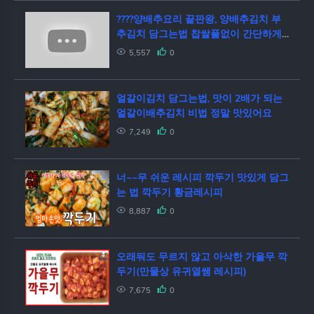
????양배추요리 끝판왕, 양배추김치 부
추김치 담그는법 찹쌀풀없이 간단하게
알토란 레시피
5,557
0
얼갈이김치 담그는법, 맛이 2배가 되는
얼갈이배추김치 비법 정말 맛있어요
7,249
0
너~~무 쉬운 레시피 깍두기 맛있게 담그
는 법 깍두기 황금레시피
8,887
0
오래둬도 무르지 않고 아삭한 가을무 깍
두기(만물상 유귀열쌤 레시피)
7,675
0