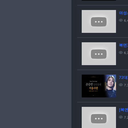
여성스
6,
6,
72대
7,
[복면
7,