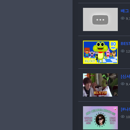
배그
9,
12
[신서
9,
[#나
10