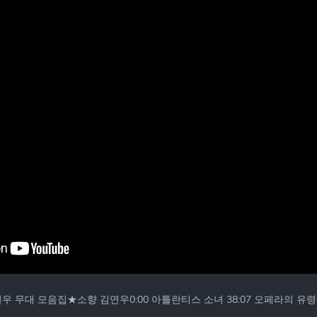
대 모음집★소향 김연우0:00 아틀란티스 소녀 38:07 오페라의 유령4:4