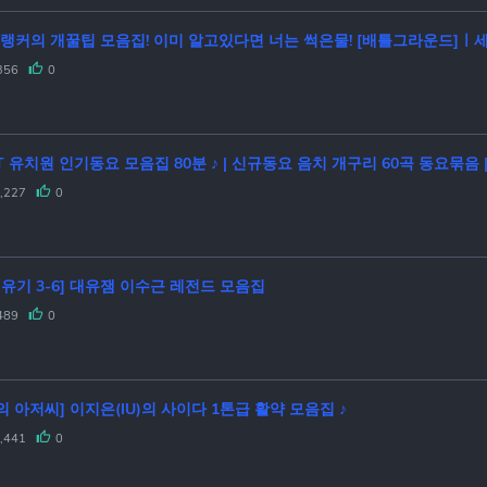
 랭커의 개꿀팁 모음집! 이미 알고있다면 너는 썩은물! [배틀그라운드]ㅣ
356
0
BEST 유치원 인기동요 모음집 80분
,227
0
유기 3-6] 대유잼 이수근 레전드 모음집
489
0
의 아저씨] 이지은(IU)의 사이다 1톤급 활약 모음집 ♪
,441
0