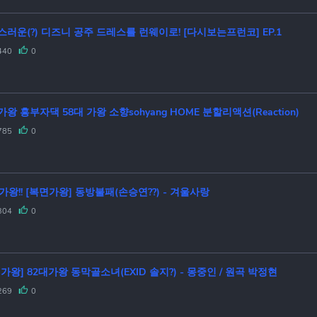
러운(?) 디즈니 공주 드레스를 런웨이로! [다시보는프런코] EP.1
440
0
복면가왕 흥부자댁 58대 가왕 소향sohyang HOME 분할리액션(Reaction)
785
0
가왕!! [복면가왕] 동방불패(손승연??) - 겨울사랑
304
0
가왕] 82대가왕 동막골소녀(EXID 솔지?) - 몽중인 / 원곡 박정현
269
0