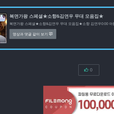
복면가왕 스페셜★소향&김연우 무대 모음집★
복면가왕 스페셜★소향&김연우 무대 모음집★소향 김연우0:00 아틀란티스
영상과 댓글 같이 보기
0