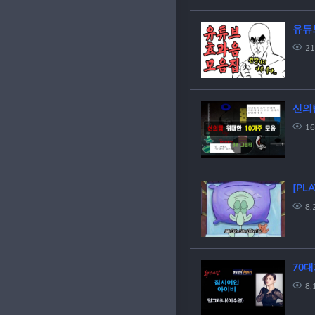
유튜
21
신의탑
16
[PL
8,
70대
8,