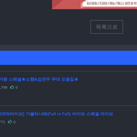
목록으로
가왕 스페셜★소향&김연우 무대 모음집★
,798
0
JOR9/바이브] 가을타나봐(Fall in Fall) 바이브 스페셜 라이브
771
0