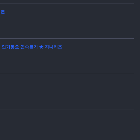
세븐
 ♪ | 신규동요 음치 개구리 60곡 동요묶음 | 인기동요 연속듣기 ★ 지니키즈