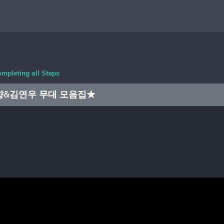
ompleting all Steps
&김연우 무대 모음집★