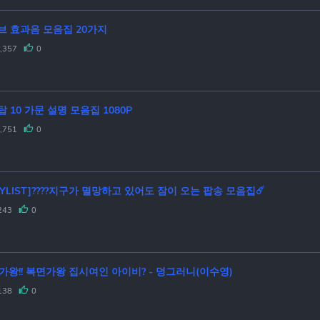
브 효과음 모음집 20가지
,357
0
 10 가문 설명 모음집 1080P
,751
0
AYLIST]????지구가 멸망하고 있어도 잠이 오는 팝송 모음집☄️
243
0
가왕!! 복면가왕 집시여인 아이비? - 덩그러니(이수영)
138
0