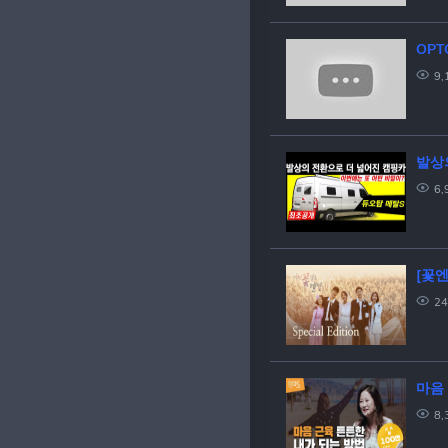
9,
발상의
6,
[꽃엔
24
마음 
8,