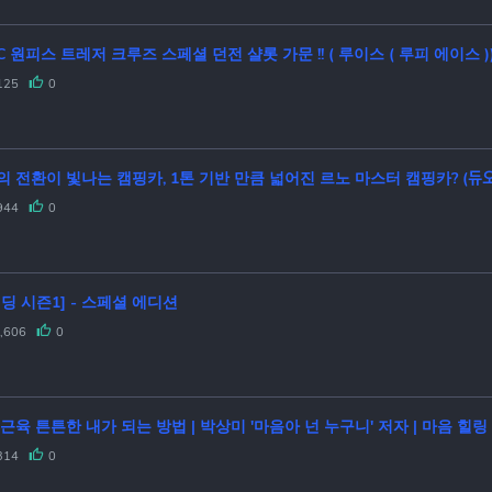
OPTC 원피스 트레저 크루즈 스페셜 던전 샬롯 가문 !! ( 루이스 ( 루피 에이스
125
0
 전환이 빛나는 캠핑카, 1톤 기반 만큼 넓어진 르노 마스터 캠핑카? (듀오탑 
944
0
딩 시즌1] - 스페셜 에디션
,606
0
근육 튼튼한 내가 되는 방법 | 박상미 '마음아 넌 누구니' 저자 | 마음 힐
314
0