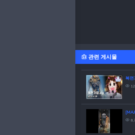
관련 게시물
복면
12
[MA
8,