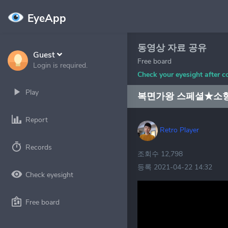
EyeApp
동영상 자료 공유
Guest
Free board
Login is required.
Check your eyesight after c
Play
복면가왕 스페셜★소향
Report
Retro Player
Records
조회수 12,798
등록 2021-04-22 14:32
Check eyesight
Free board