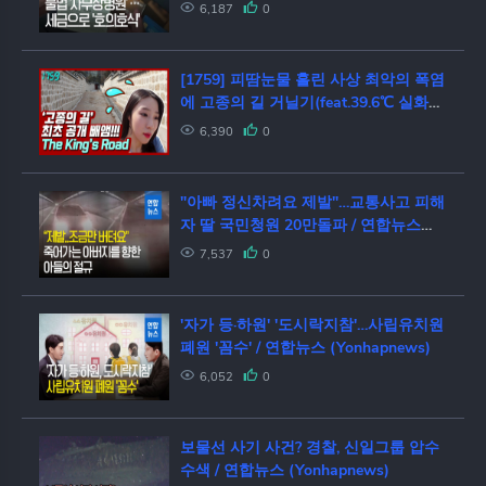
(Yonhapnews)
6,187
0
[1759] 피땀눈물 흘린 사상 최악의 폭염
에 고종의 길 거닐기(feat.39.6℃ 실화
냐) / 연합뉴스 (Yonhapnews)
6,390
0
"아빠 정신차려요 제발"…교통사고 피해
자 딸 국민청원 20만돌파 / 연합뉴스
(Yonhapnews)
7,537
0
'자가 등·하원' '도시락지참'…사립유치원
폐원 '꼼수' / 연합뉴스 (Yonhapnews)
6,052
0
보물선 사기 사건? 경찰, 신일그룹 압수
수색 / 연합뉴스 (Yonhapnews)