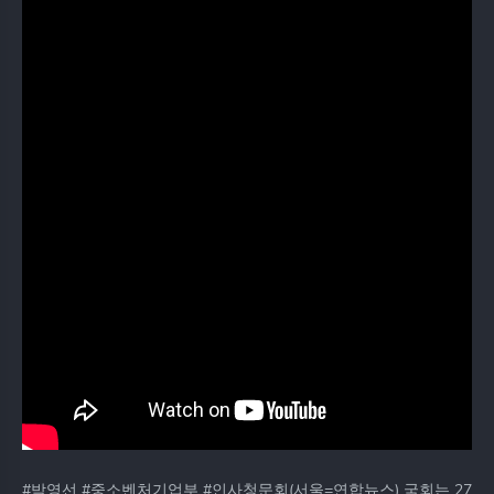
#박영선 #중소벤처기업부 #인사청문회(서울=연합뉴스) 국회는 27