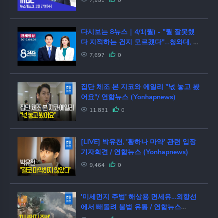
7,951
0
다시보는 8뉴스｜4/1(월) - "뭘 잘못했
다 지적하는 건지 모르겠다"…청와대, 인
사검증 책임론 정면돌파 / SBS
7,697
0
집단 체조 본 지코와 에일리 "넋 놓고 봤
어요"/ 연합뉴스 (Yonhapnews)
11,831
0
[LIVE] 박유천, '황하나 마약' 관련 입장
기자회견 / 연합뉴스 (Yonhapnews)
9,464
0
'미세먼지 주범' 해상용 면세유…외항선
에서 빼돌려 불법 유통 / 연합뉴스
(Yonhapnews)