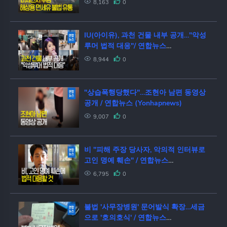
8,163
0
IU(아이유), 과천 건물 내부 공개…"악성
루머 법적 대응"/ 연합뉴스
(Yonhapnews)
8,944
0
"상습폭행당했다"…조현아 남편 동영상
공개 / 연합뉴스 (Yonhapnews)
9,007
0
비 "피해 주장 당사자, 악의적 인터뷰로
고인 명예 훼손" / 연합뉴스
(Yonhapnews)
6,795
0
불법 '사무장병원' 문어발식 확장…세금
으로 '호의호식' / 연합뉴스