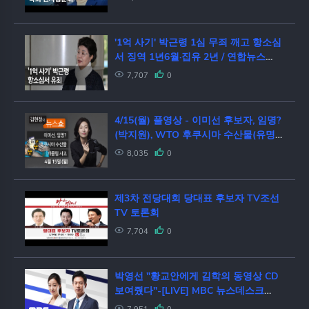
'1억 사기' 박근령 1심 무죄 깨고 항소심
서 징역 1년6월·집유 2년 / 연합뉴스
(Yonhapnews)
7,707
0
4/15(월) 풀영상 - 이미선 후보자, 임명?
(박지원), WTO 후쿠시마 수산물(유명
희), 또 개물림 사고(이웅종) [김현정의
8,035
0
뉴스쇼]
제3차 전당대회 당대표 후보자 TV조선
TV 토론회
7,704
0
박영선 "황교안에게 김학의 동영상 CD
보여줬다"-[LIVE] MBC 뉴스데스크
2019년 03월 27일