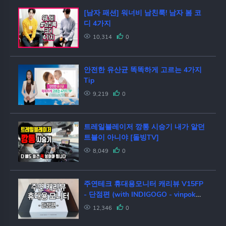
[남자 패션] 워너비 남친룩! 남자 봄 코
디 4가지
10,314
0
안전한 유산균 똑똑하게 고르는 4가지
Tip
9,219
0
트레일블레이저 깡통 시승기 내가 알던
트블이 아니야 [돌빙TV]
8,049
0
주연테크 휴대용모니터 캐리뷰 V15FP
- 단점편 (with INDIGOGO - vinpok
Split monitor)
12,346
0