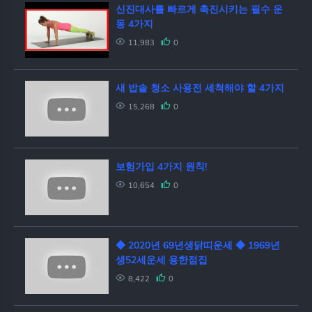
신진대사를 빠르게 촉진시키는 필수 운
동 4가지
11,983
0
새 밥솥 청소 사용전 세척해야 할 4가지
15,268
0
보험가입 4가지 원칙!
10,654
0
◆ 2020년 69년생닭띠운세 ◆ 1969년
생52세운세 용한점집
8,422
0