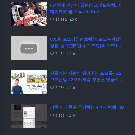
6만원대 가성비 끝판왕 스마트워치, 어
메이즈핏 빕! Amazfit Bip!
12,582
0
895회 로또당첨번호예상!!로또복권1등
당첨!!을 위한!! 멘사 로또!!만의 로또1등
당첨을 위한 4가지 패턴법!!로또1등 당
7,481
0
첨!! 최대한 빨리 원하신다면!! 꼭!! 체크
해보세요!!
만들어본 사람이 알려주는 프로폴리스
고르는법 4가지! (제품 추천은 댓글로..)
7,234
0
카톡에서 친구 추가하는 4가지 방법 HD
8,955
0