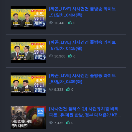
[싸꼰_LIVE] 사사건건 풀방송 라이브
_51일차_0404(목)
10,446
0
[싸꼰_LIVE] 사사건건 풀방송 라이브
_57일차_0415(월)
10,908
0
[싸꼰_LIVE] 사사건건 풀방송 라이브
_53일차_0409(화)
9,323
0
[사사건건 플러스 ①] 사립유치원 비리
파문…휴·폐원 반발, 정부 대책은? / KBS
뉴스(News)
7,435
0