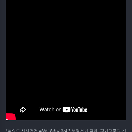
*여의도 사사건건 #8분18초시작4.3 보궐선거 결과...평가천국과 지