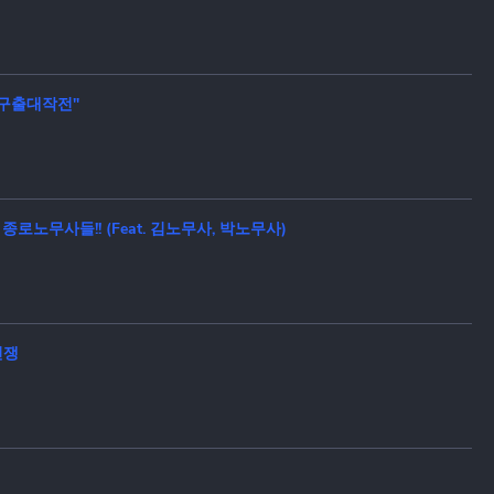
리구출대작전"
영간 종로노무사들!! (Feat. 김노무사, 박노무사)
전쟁