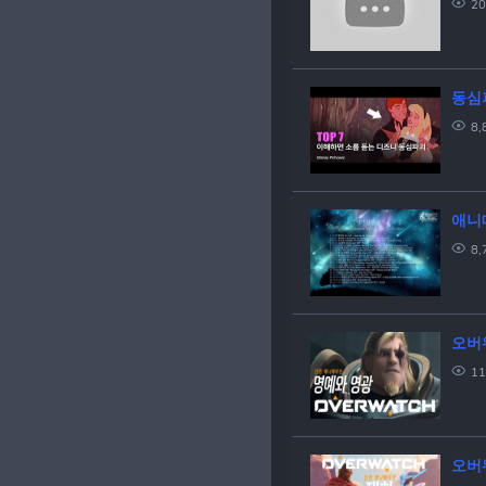
20
동심
8,
애니메
8,
오버
11
오버