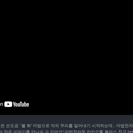
 손오공. '불 화' 마법으로 악의 무리를 밀어내기 시작하는데... 마법천자
 많은 이야기를 만나실 수 있어요! 마법천자문 카카오톡 플러스 친구 http:.