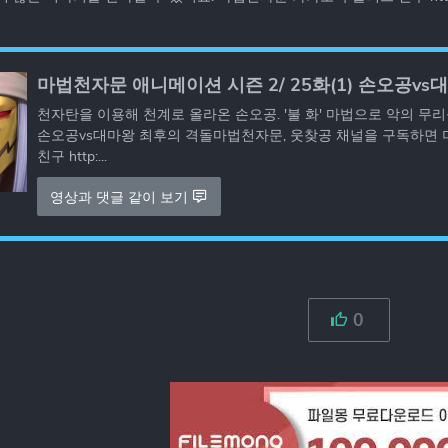
마법천자문 애니메이션 시즌 2/ 25화(1) 손오공vs
천자탄을 이용해 천계로 올라온 손오공. '불 화' 마법으로 악의 무리를
손오공vs대마왕 최후의 격돌마법천자문, 웃찾공 채널을 구독하면 
친구 http:...
영상과 댓글 같이 보기
0