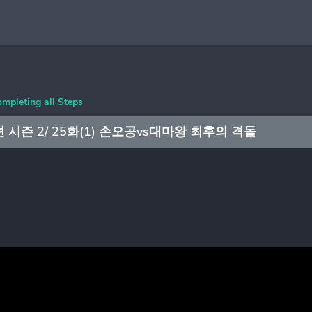
ompleting all Steps
즌 2/ 25화(1) 손오공vs대마왕 최후의 격돌