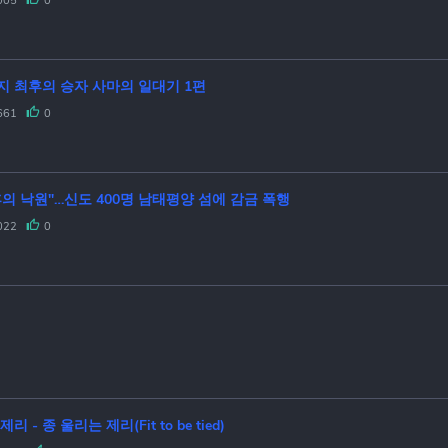
005
0
지 최후의 승자 사마의 일대기 1편
661
0
후의 낙원"…신도 400명 남태평양 섬에 감금 폭행
022
0
제리 - 종 울리는 제리(Fit to be tied)