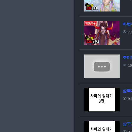
마법천
7,
조이에
10
삼국
9,
삼국