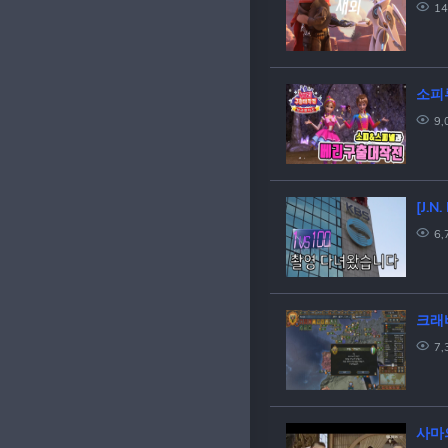
14
소피
9,
[J.
6,
크래바
7,
사마