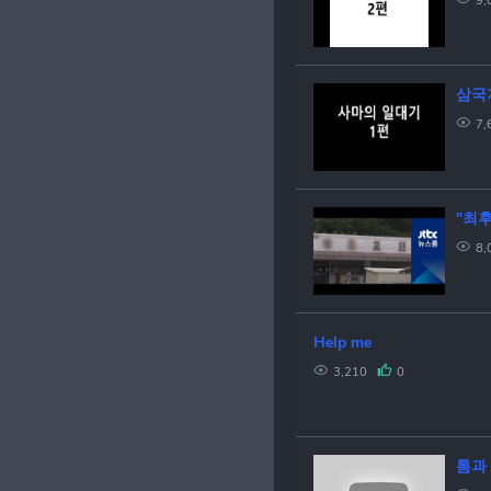
9,
삼국
7,
"최
8,
Help me
3,210
0
톰과 