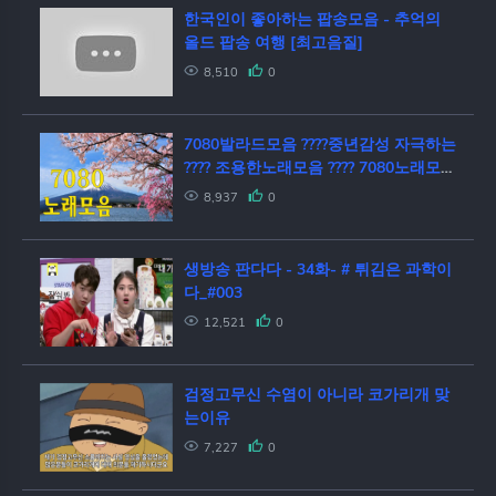
한국인이 좋아하는 팝송모음 - 추억의
올드 팝송 여행 [최고음질]
8,510
0
7080발라드모음 ????중년감성 자극하는
???? 조용한노래모음 ???? 7080노래모음
주옥같은노래 8090 추억의 노래모음
8,937
0
생방송 판다다 - 34화- # 튀김은 과학이
다_#003
12,521
0
검정고무신 수염이 아니라 코가리개 맞
는이유
7,227
0