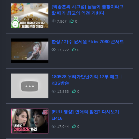
[박종훈의 시그널] 남들이 불황이라고
할 때가 최고의 역전 기회다
7,907
0
환상 / 가수 윤세원 * kbs 7080 콘서트
17,222
0
180528 우리가만난기적 17부 예고 ㅣ
KBS방송
12,853
0
[FULL영상] 연애의 참견2 다시보기 |
EP.16
17,044
0