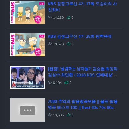
KBS 검정고무신 4기 17화 도승이의 사
친회비
14,130
0
KBS 검정고무신 4기 25화 방학숙제
19,673
0
[현장] '살림하는 남자들2' 김승현·최양락·
김성수·최민환 (‘2018 KBS 연예대상’ 레
드카펫)
8,104
0
7080 추억의 팝송명곡모음 || 올드 팝송
명곡 베스트 100 || Best 60s 70s 80s
and 90s Pops [최고음질] #2
13,535
0