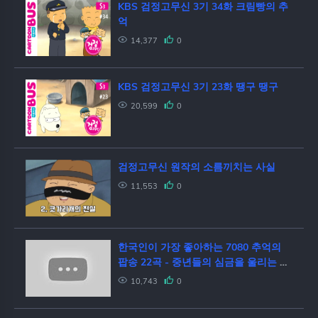
KBS 검정고무신 3기 34화 크림빵의 추
억
14,377
0
KBS 검정고무신 3기 23화 땡구 땡구
20,599
0
검정고무신 원작의 소름끼치는 사실
11,553
0
한국인이 가장 좋아하는 7080 추억의
팝송 22곡 - 중년들의 심금을 울리는 추
억의 팝송. old pop
10,743
0