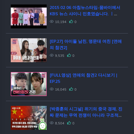
2015 02 06 아침뉴스타임-뭄바이에서
KBS 뉴스 샤이니 민호였습니다. ㅣ
KBS방송
10,194
0
[EP.27] 아이돌 남친, 명문대 여친 [연애
의 참견2]
9,535
0
[FULL영상] 연애의 참견2 다시보기 |
EP.25
16,045
0
[박종훈의 시그널] 위기의 중국 경제, 진
짜 문제는 무역 전쟁이 아니라 구조적
부실
8,504
0