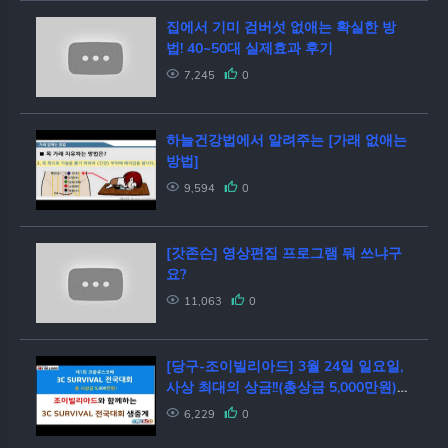
집에서 기미 검버섯 없애는 확실한 방
법! 40~50대 실제효과 후기
7,245
0
하늘건강법에서 알려주는 [가래 없애는
방법]
9,594
0
[갓존슨] 영상편집 프로그램 뭐 쓰냐구
요?
11,063
0
[당구-조이빌리아드] 3월 24일 일요일,
사상 최대의 상금!!(총상금 5,000만원)
제1회 코줌큐스코배 3C SURVIVAL 전
6,229
0
국대회 16강, 8강, 결승전(용사부, 김진