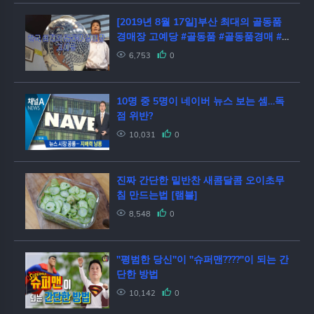
아)
[2019년 8월 17일]부산 최대의 골동품
경매장 고예당 #골동품 #골동품경매 #
부산경매장
6,753
0
10명 중 5명이 네이버 뉴스 보는 셈…독
점 위반?
10,031
0
진짜 간단한 밑반찬 새콤달콤 오이초무
침 만드는법 [램블]
8,548
0
"평범한 당신"이 "슈퍼맨????"이 되는 간
단한 방법
10,142
0