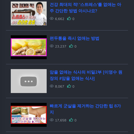
건강 최대의 적! '스트레스'를 없애는 아
주 간단한 방법 아시나요?
6,662
0
편두통을 즉시 없애는 방법
23,237
0
암을 없애는 식사의 비밀2부 [이영수 원
장의 #암을 없애는 식사]
8,067
0
빠르게 군살을 제거하는 간단한 팁 8가
지
17,658
0