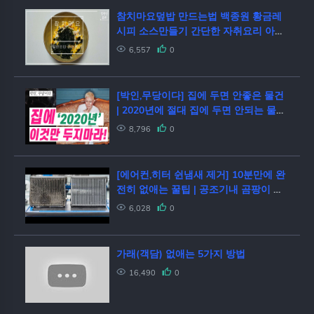
참치마요덮밥 만드는법 백종원 황금레
시피 소스만들기 간단한 자취요리 아이
들 반찬 재료 : E049
6,557
0
[박인,무당이다] 집에 두면 안좋은 물건
| 2020년에 절대 집에 두면 안되는 물건
은?! | 중고 물건 액운 없애는 방법
8,796
0
[에어컨,히터 쉰냄새 제거] 10분만에 완
전히 없애는 꿀팁 | 공조기내 곰팡이 제
거 | 에바에 구멍내지 마세요
6,028
0
가래(객담) 없애는 5가지 방법
16,490
0