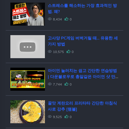
스트레스를 해소하는 가장 효과적인 방
법. 왜?
8,434
0
고사양 PC게임 버벅거릴 때... 유용한 세
가지 방법
10,575
0
아이언 눌러치는 쉽고 간단한 연습방법
| 다운블로우로 총알같은 아이언 샷 만
들기[후니골프TV]# Golf Tip 161.
7,744
0
꿀맛 계란요리 프리타타 간단한 아침식
사로 강추 [램블]
9,525
0