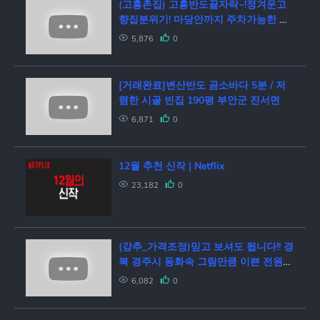
(고흥촌집) 고흥반도끝자락~!정겨운고
향집분위기! 마당안까지 주차가능한 넓
은대지위 시골촌집매매/매매가7500만
5,876
0
원. 전남 고흥군포두면남성리
[거래완료]변산반도 곰소바다 5분 / 저
렴한 시골 빈집 190평 부안군 진서면
6,871
0
12월 추천 신작 | Netflix
23,182
0
(강추_가격조정)믿고 보셔도 됩니다!! 경
북 경주시 동화속 그림만큼 이쁜 전원주
택 매매
6,082
0