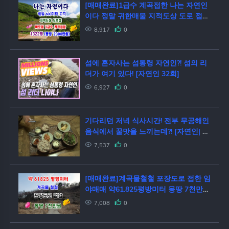
[매매완료]1급수 계곡접한 나는 자연인
이다 정말 귀한매물 지적도상 도로 접함
1322평 매도금액 2300만원
8,917
0
섬에 혼자사는 섬통령 자연인?! 섬의 리
더가 여기 있다! [자연인 32회]
6,927
0
기다리던 저녁 식사시간! 전부 무공해인
음식에서 꿀맛을 느끼는데?! [자연인| 다
시보기]
7,537
0
[매매완료]계곡물철철 포장도로 접한 임
야매매 약61.825평방미터 몽땅 7천만원
나는 자연인이다 할분 추천합니다
7,008
0