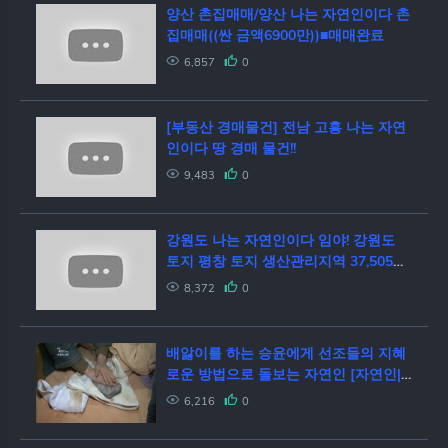
양산 촌집매매/양산 나는 자연인이다 촌
집매매((싼 금액6900만))■매매완료
6,857
0
[부동산 경매물건] 전남 고흥 나는 자연
인이다 땅 경매 물건!!
9,483
0
강원도 나는 자연인이다 임야! 강원도
토지 평창 토지 생산관리지역 37,505
평!!
8,372
0
배앓이를 하는 승윤에게 선조들의 지혜
로운 방법으로 돌보는 자연인 [자연인|
다시보기]
6,216
0