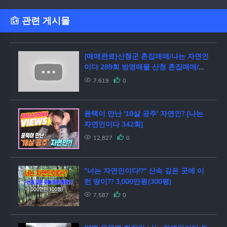
관련 게시물
{매매완료}산청군 촌집매매/나는 자연인
이다 289회 방영매물 산청 촌집매매/지
리산 끝자락 산청 촌집 매물(산청군부동
7,619
0
산,산청부동산)
윤택이 만난 '18살 공주' 자연인? [나는
자연인이다 342회]
12,827
0
"너는 자연인이다!?" 산속 깊은 곳에 이
런 땅이?? 3,000만원(300평)
7,587
0