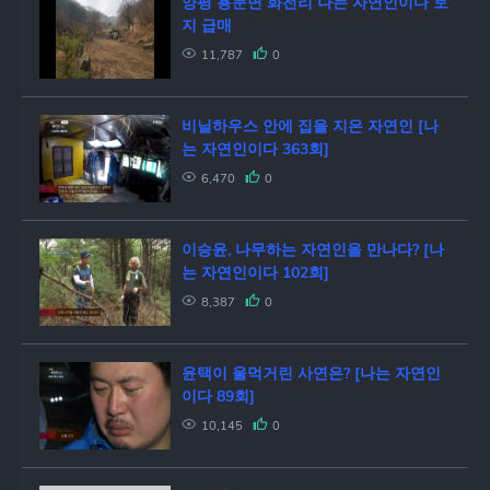
양평 용문면 화전리 나는 자연인이다 토
지 급매
11,787
0
비닐하우스 안에 집을 지은 자연인 [나
는 자연인이다 363회]
6,470
0
이승윤, 나무하는 자연인을 만나다? [나
는 자연인이다 102회]
8,387
0
윤택이 울먹거린 사연은? [나는 자연인
이다 89회]
10,145
0