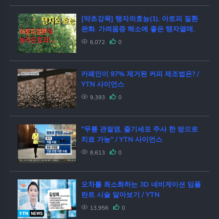
[약초강목] 탱자의효능(1). 아토피 질환
완화. 가려움증 해소에 좋은 탱자열매.
6,072
0
카페인이 97% 제거된 커피 제조법은? /
YTN 사이언스
9,393
0
"무릎 관절염, 줄기세포 주사 한 방으로
치료 가능" / YTN 사이언스
8,613
0
오차를 최소화하는 3D 네비게이션 임플
란트 시술 알아보기 / YTN
13,956
0