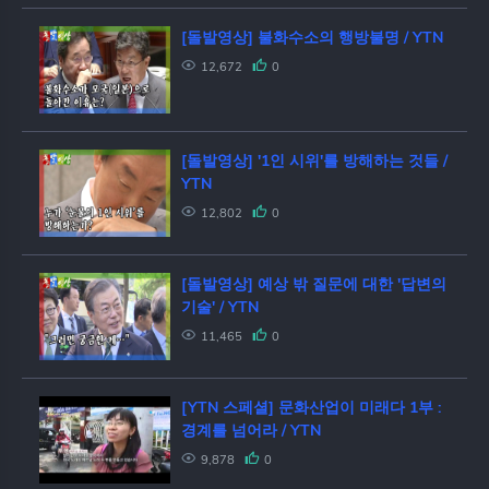
[돌발영상] 불화수소의 행방불명 / YTN
12,672
0
[돌발영상] '1인 시위'를 방해하는 것들 /
YTN
12,802
0
[돌발영상] 예상 밖 질문에 대한 '답변의
기술' / YTN
11,465
0
[YTN 스페셜] 문화산업이 미래다 1부 :
경계를 넘어라 / YTN
9,878
0