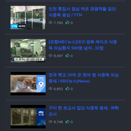
인천 횟집서 점심 먹은 관광객들 집단
식중독 증상 / YTN
7,760
0
[포항MBC뉴스]대구·경북 케이크 식중
독 의심환자 500명 넘어…32명
8,497
0
전국 학교 20여 곳 천여 명 식중독 의심
증세 / KBS뉴스(News)
6,853
0
구미 한 초교서 집단 식중독 증세…역학
조사
8,748
0