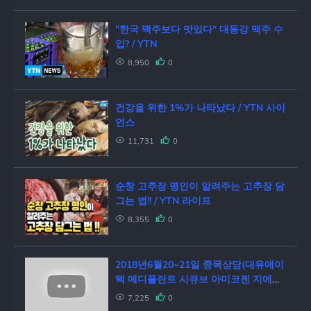
"한국 맥주보다 맛있다" 대동강 맥주 수
입? / YTN
8,950
0
건강을 위한 1%가 나타났다 / YTN 사이
언스
11,731
0
순창 고추장 명인이 알려주는 고추장 담
그는 법!! / YTN 라이프
8,355
0
2018년6월20~21일 종목상담(대유에이
텍 메디플란트 시큐브 아미코젠 지에스
이 한농화성 cj헬로 hdc lg디스플레이
7,225
0
ytn 부스타 대아티아이 동양네트웍스 민