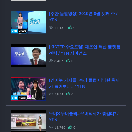
앤지)
[주간 돌발영상] 2019년 6월 셋째 주 /
YTN
11,434
0
[KISTEP 수요포럼] 제조업 혁신 플랫폼
전략 / YTN 사이언스
8,407
0
[연예부 기자들] 승리 클럽 버닝썬 취재
기 들어보니... / YTN
7,874
0
우버X·우버블랙…우버택시가 뭐길래? /
YTN
12,769
0