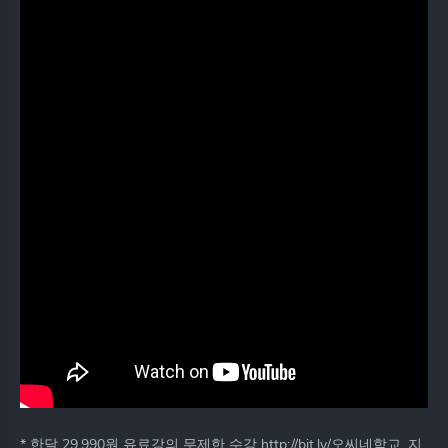
* 한달 29,990원 유료강의 무제한 수강 http://bit.ly/오씨네학교_지