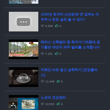
사)
2020년 토끼띠 신년운세! 큰 갑부는 어
려우나 돈은 실컷 쓸 수 있다 !
9,399
0
테라스 신축빌라 중 최저가! 1억원대 공
기좋은 대단지 파주 빌라를 소개합니다
7,161
0
카페인 바로 알고 섭취하기 [건강플러
스]
12,446
0
노년의 건강관리
10,553
0