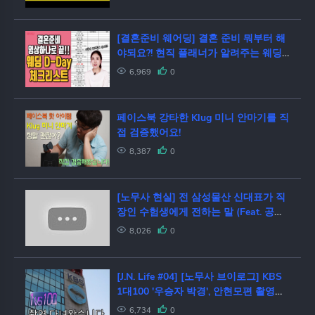
[결혼준비 웨어딩] 결혼 준비 뭐부터 해
야되요?! 현직 플래너가 알려주는 웨딩
D-day 체크리스트
6,969
0
페이스북 강타한 Klug 미니 안마기를 직
접 검증했어요!
8,387
0
[노무사 현실] 전 삼성물산 신대표가 직
장인 수험생에게 전하는 말 (Feat. 공인
노무사 개업, 노무사 연봉, 몸값을 포함
8,026
0
한 모든 현실과 팩트)
[J.N. Life #04] [노무사 브이로그] KBS
1대100 '우승자 박경', 안현모편 촬영간
종로노무사들!! (Feat. 김노무사, 박노무
6,734
0