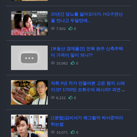
20년간 당뇨를 앓아오다가, HQ구연산
을 만나고 두달만에...
7,502
0
[부동산 경매물건] 전북 완주 신축주택
이 가격이 말이 되나??
10,062
0
자취 9년 차가 만들어본 고든 램지 스테
이크!! 1700만 조회수의 레시피!! 과연 성
공일까?! [집밥범선생]
6,222
0
[1분팁]김비서가 왜그럴까 박서준머리
하는법
10,071
0