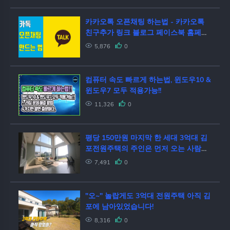
카카오톡 오픈채팅 하는법 - 카카오톡
친구추가 링크 블로그 페이스북 홈페이
지 카카오톡 상담
5,876
0
컴퓨터 속도 빠르게 하는법, 윈도우10 &
윈도우7 모두 적용가능!!
11,326
0
평당 150만원 마지막 한 세대 3억대 김
포전원주택의 주인은 먼저 오는 사람이
임자!!
7,491
0
"오~" 놀랍게도 3억대 전원주택 아직 김
포에 남아있었습니다!
8,316
0