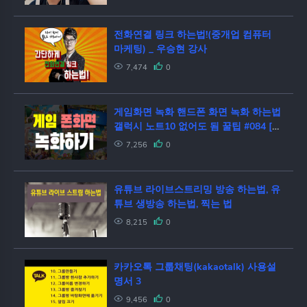
전화연결 링크 하는법!(중개업 컴퓨터
마케팅) _ 우승현 강사
7,474
0
게임화면 녹화 핸드폰 화면 녹화 하는법
갤럭시 노트10 없어도 됨 꿀팁 #084 [초
보유튜버 유튜브팁]
7,256
0
유튜브 라이브스트리밍 방송 하는법, 유
튜브 생방송 하는법, 찍는 법
8,215
0
카카오톡 그룹채팅(kakaotalk) 사용설
명서 3
9,456
0