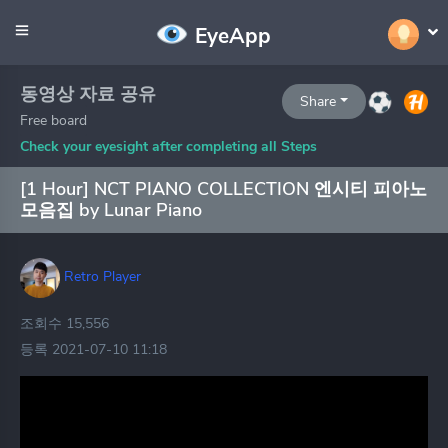
EyeApp
동영상 자료 공유
Share
Free board
Check your eyesight after completing all Steps
[1 Hour] NCT PIANO COLLECTION 엔시티 피아노
모음집 by Lunar Piano
Retro Player
조회수 15,556
등록 2021-07-10 11:18