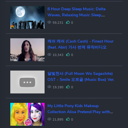
8 Hour Deep Sleep Music: Delta
Waves, Relaxing Music Sleep,
Sleeping Music, Sleep Meditation,
59,231
0
☯159
캐쉬 캐쉬 (Cash Cash) - Finest Hour
(feat. Abir) 가사 번역 뮤직비디오
10,343
0
달빛천사 (Full Moon Wo Sagashite)
OST - Smile 오르골 (Music Box) Ver.
19,190
0
My Little Pony Kids Makeup
Collection Alisa Pretend Play with
Equestria Girl Doll & Draw Toys
21,895
0
Colors