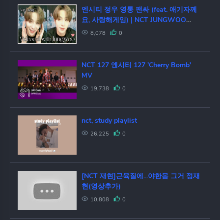
엔시티 정우 영통 팬싸 (feat. 애기자께
요, 사랑해게임) | NCT JUNGWOO
VIDEOCALL FANSIGN 시즈니 브이로
8,078
0
그 VLOG
NCT 127 엔시티 127 'Cherry Bomb'
MV
19,738
0
nct, study playlist
26,225
0
[NCT 재현]근육질에...야한몸 그거 정재
현(영상추가)
10,808
0