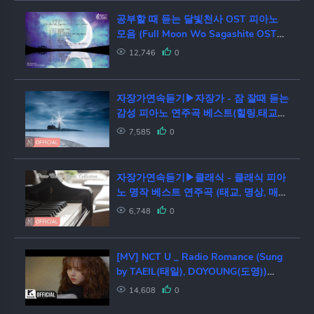
공부할 때 듣는 달빛천사 OST 피아노
모음 (Full Moon Wo Sagashite OST
Piano Collection for Studying)
12,746
0
자장가연속듣기▶자장가 - 잠 잘때 듣는
감성 피아노 연주곡 베스트(힐링,태교
음악,뉴에이지,클래식,동요 명곡 모음)
7,585
0
자장가연속듣기▶클래식 - 클래식 피아
노 명작 베스트 연주곡 (태교, 명상, 매장
카페 음악, 불면증 자장가 명곡 모음)
6,748
0
[MV] NCT U _ Radio Romance (Sung
by TAEIL(태일), DOYOUNG(도영))
(RADIO ROMANCE(라디오로맨스)
14,608
0
OST Part.1)