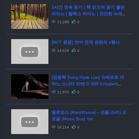
2시간 연속 듣기 | 책 읽으며 듣기 좋은
피아노 | 릴렉스 피아노 | 잔잔한 뉴에이
지 피아노 연주곡 모음
13,299
0
[NCT 윈윈] 언어 천재 윈윈의 n행시
14,529
0
[임동혁 Dong Hyek Lim] 슈베르트 피
아노 소나타 20번 D 959 Schubert
Piano Sonata No.20 D.959
11,970
0
멜로망스 (MeloMance) - 선물 (Gift) 오
르골 (Music Box) Ver.
16,214
0