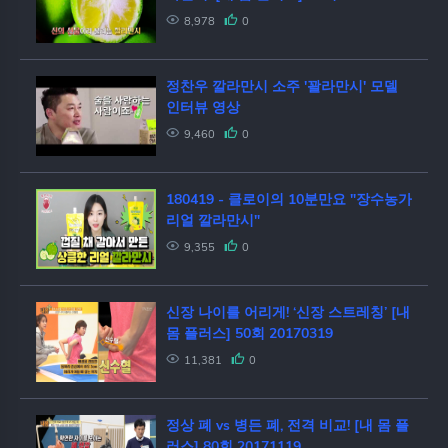
8,978
0
정찬우 깔라만시 소주 '꽐라만시' 모델
인터뷰 영상
9,460
0
180419 - 클로이의 10분만요 "장수농가
리얼 깔라만시"
9,355
0
신장 나이를 어리게! ‘신장 스트레칭’ [내
몸 플러스] 50회 20170319
11,381
0
정상 폐 vs 병든 폐, 전격 비교! [내 몸 플
러스] 80회 20171119