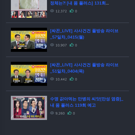
정체는?! [내 몸 플러스] 131회
20190210
12,372
0
[싸꼰_LIVE] 사사건건 풀방송 라이브
_57일차_0415(월)
10,907
0
[싸꼰_LIVE] 사사건건 풀방송 라이브
_51일차_0404(목)
10,442
0
수명 갉아먹는 만병의 씨앗[만성 염증]_
내 몸 플러스 119회 예고
9,260
0