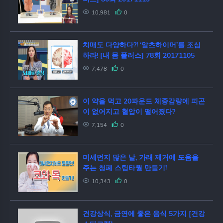
10,981
0
치매도 다양하다?! ‘알츠하이머’를 조심
하라! [내 몸 플러스] 78회 20171105
7,478
0
이 약을 먹고 20파운드 체중감량에 피곤
이 없어지고 혈압이 떨어졌다?
7,154
0
미세먼지 많은 날, 가래 제거에 도움을
주는 청폐 스팀타월 만들기!
10,343
0
건강상식, 금연에 좋은 음식 5가지 [건강