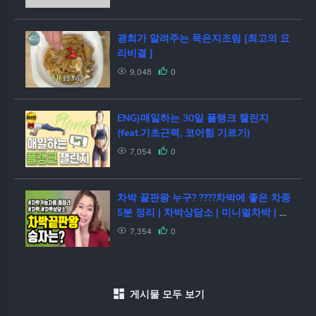
광희가 알려주는 묵은지조림 [최고의 요
리비결 ]
9,048
0
ENG)매일하는 30일 플랭크 챌린지
(feat.기초근력, 코어힘 기르기)
7,054
0
차박 끝판왕 누구? ????차박에 좋은 차종
5분 정리 | 차박상담소 | 미니멀차박 | 순
수차박 | car camping in a Mini Cooper
7,354
0
게시물 모두 보기