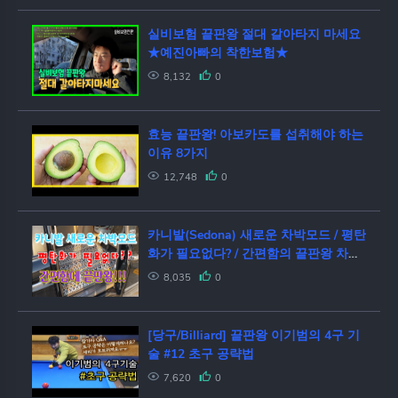
실비보험 끝판왕 절대 갈아타지 마세요
★예진아빠의 착한보험★
8,132
0
효능 끝판왕! 아보카도를 섭취해야 하는
이유 8가지
12,748
0
카니발(Sedona) 새로운 차박모드 / 평탄
화가 필요없다? / 간편함의 끝판왕 차박
모드! / 카니발차박 / carcamping /
8,035
0
vanlife
[당구/Billiard] 끝판왕 이기범의 4구 기
술 #12 초구 공략법
7,620
0