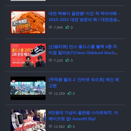
대전 떡볶이 끝판왕! 이건 꼭 먹어야해 -
2019-2021 대전 방문의 해 / 대전관광
콘텐츠
7,995
0
[신발리뷰] 반스 올드스쿨 블랙 4종 차
이점 알아보기(Vans Oldskool black
4kinds)
7,220
0
[주먹왕 랄프 2: 인터넷 속으로] 메인 예
고편
12,259
0
6만원대 가성비 끝판왕 스마트워치, 어
메이즈핏 빕! Amazfit Bip!
12,582
0