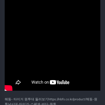
해동- 타이거 원투대 둘러보기https://nbfs.co.kr/product/해동-원
투낚시대-타이거-스페셜-바다-원투