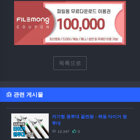
목록으로
관련 게시물
저가형 원투대 끝판왕 - 해동 타이거 원
투대
10,347
0