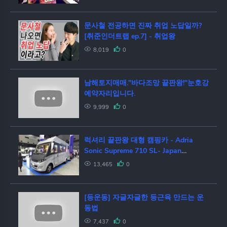
문사철 전공하면 진짜 취업 노답일까?
[취준인더트랩 ep.7] - 취업왕
8,019
0
남해토지매매."바다조망 끝판왕!"눈호강
예약자리입니다.
9,999
0
럭셔리 끝판왕 대형 캠핑카 - Adria
Sonic Supreme 710 SL- Japan
Camping Car Show 8
13,465
0
[등운동] 자글자글한 등근육 만드는 운
동법
7,437
0