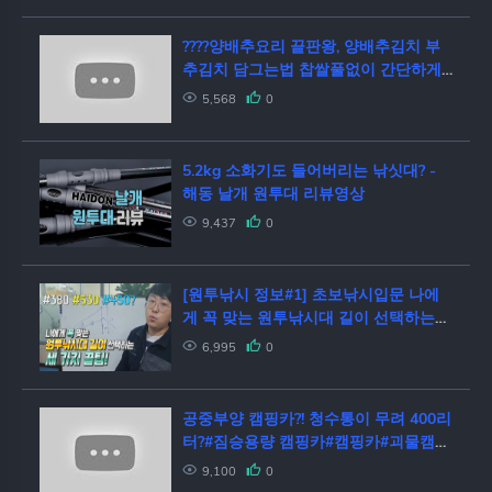
????양배추요리 끝판왕, 양배추김치 부
추김치 담그는법 찹쌀풀없이 간단하게
알토란 레시피
5,568
0
5.2kg 소화기도 들어버리는 낚싯대? -
해동 날개 원투대 리뷰영상
9,437
0
[원투낚시 정보#1] 초보낚시입문 나에
게 꼭 맞는 원투낚시대 길이 선택하는
세 가지 팁!
6,995
0
공중부양 캠핑카?! 청수통이 무려 400리
터?#짐승용량 캠핑카#캠핑카#괴물캠핑
카#명품모터홈#캠핑클럽
9,100
0