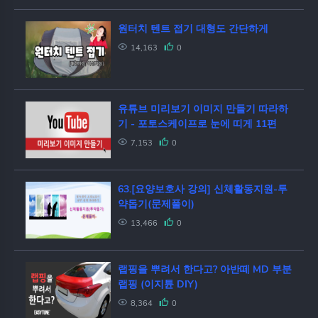
원터치 텐트 접기 대형도 간단하게
14,163
0
유튜브 미리보기 이미지 만들기 따라하
기 - 포토스케이프로 눈에 띠게 11편
7,153
0
63.[요양보호사 강의] 신체활동지원-투
약돕기(문제풀이)
13,466
0
랩핑을 뿌려서 한다고? 아반떼 MD 부분
랩핑 (이지튠 DIY)
8,364
0