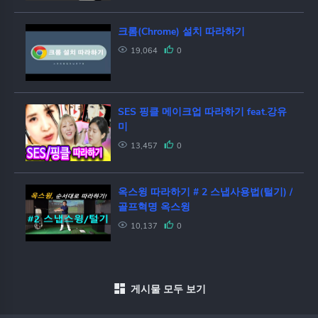
크롬(Chrome) 설치 따라하기
19,064
0
SES 핑클 메이크업 따라하기 feat.강유
미
13,457
0
옥스윙 따라하기 # 2 스냅사용법(털기) /
골프혁명 옥스윙
10,137
0
게시물 모두 보기