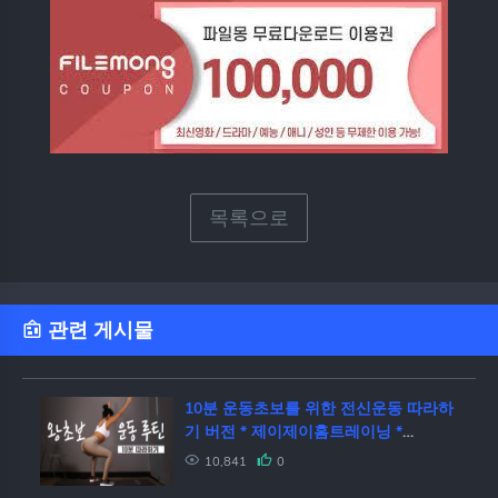
목록으로
관련 게시물
10분 운동초보를 위한 전신운동 따라하
기 버전 * 제이제이홈트레이닝 *
10minutes workout for beginner
10,841
0