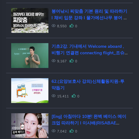
붕어낚시 찌맞춤 기본 원리 및 따라하기
l 채비 입문 강좌 l 물가에선나무 붕어 낚
시 동영상 방송 채널
8,550
0
기초2강. 기내에서 Welcome aboard ,
비행기 연결편 connecting flight_조슈
아 영어
9,167
0
62.(요양보호사 강의)신체활동지원-투
약돕기
15,411
0
[Eng] 아침마다 10분! 완벽 베이스 메이
크업 따라하기 l 이사배(RISABAE
Makeup)
7,042
0