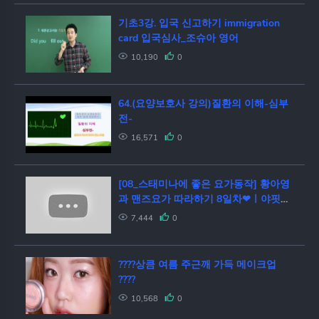
기초3강. 입국 신고하기 immigration
card 입국심사_조슈아 영어
10,190
0
64.(요양보호사 강의)질환의 이해-심부
전-
16,571
0
[08_스태미나에 좋은 요가동작] 황아영
과 맨즈요가 따라하기 8일차❤ㅣ야핏크
루 황아영
7,444
0
????상큼 여름 주근깨 가득 메이크업
????
10,568
0