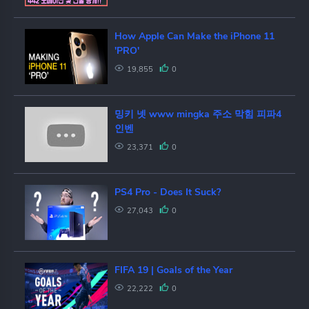
How Apple Can Make the iPhone 11
'PRO'
19,855
0
밍키 넷 www mingka 주소 막힘 피파4
인벤
23,371
0
PS4 Pro - Does It Suck?
27,043
0
FIFA 19 | Goals of the Year
22,222
0