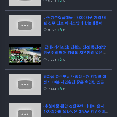
5,043
0
위치 수도 전기 배수로 시멘트포장도로
전원주택 주말주택용 계곡땅
바닷가촌집급매물 - 2,000만원 가격 내
린 경주 감포 바다조망이 한눈에들어오
는 촌집 매매 - 세컨하우스로 추천 합니
8,623
0
다.
(급매-가격조정) 강원도 정선 동강전망
전원주택 매매 천혜의 자연환경 넓은 텃
밭의 정선부동산 - 발품부동산TV
7,228
0
땅파남 충주부동산 앙성온천 전철역 예
정지 10분 자연환경 좋은 휴양림 인근
주말주택,전원주택 매매 앞쪽 확트인 전
7,444
0
망 정원과 텃밭 갖춘 교통 좋은 충주 전
원주택 매매
{추천매물}함양 전원주택 매매/마을뒤
산자락아래 올라앉은 함양군 전원주택