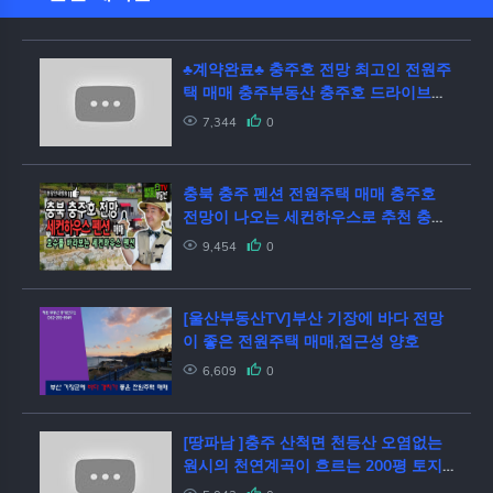
♣계약완료♣ 충주호 전망 최고인 전원주
택 매매 충주부동산 충주호 드라이브코
스 카페같은 주택 철근콘크리트 기와지
7,344
0
붕 토지400평 건축46평 심야전기보일
러 산과 호수가 전원주택 땅파남
충북 충주 펜션 전원주택 매매 충주호
전망이 나오는 세컨하우스로 추천 충주
부동산 - 발품부동산TV
9,454
0
[울산부동산TV]부산 기장에 바다 전망
이 좋은 전원주택 매매,접근성 양호
6,609
0
[땅파남 ]충주 산척면 천등산 오염없는
원시의 천연계곡이 흐르는 200평 토지
매매 산등성이 내려다보는 전망이 좋은