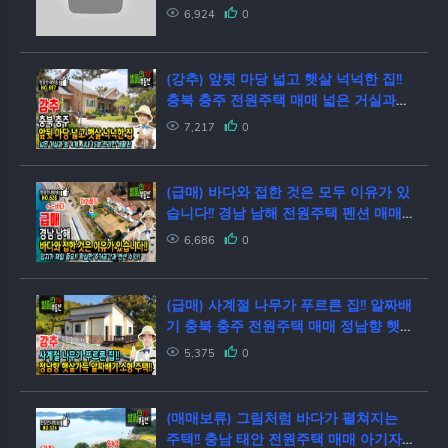
택 조망 좋은 전원주택 학교 근처 인근
6,924
0
전원주택 서울 근교 근처 주택
(강추) 앞뒷 마당 넓고 햇살 넉넉한 집!!
충북 충주 전원주택 매매 넓은 거실과
방4개 등 대가족 지인 많은 분들께 추천
7,217
0
충주시내 15분 거리 충주부동산 - 발품
부동산TV
(급매) 바다와 접한 것은 모두 이유가 있
습니다!! 경남 남해 전원주택 펜션 매매
천혜의 입지가 제일 중요!! 확실한 주거
6,686
0
공간에 펜션 수익 철근콘크리트 남해부
동산 - 발품부동산TV
(급매) 사계절 나무가 푸르른 집!! 알짜배
기 충북 충주 전원주택 매매 정남향 햇
살 가득 이쁜 내부 유명창호 시공 난방
5,375
0
걱정 없는 소형면적의 괜찮은 충주부동
산 - 발품부동산TV
(매매보류) 그림처럼 바다가 펼쳐지는
주택!! 충남 태안 전원주택 매매 아기자