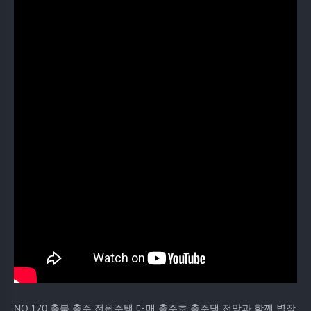
NO.170 충북 충주 전원주택 매매 충주호 충주댐 전망과 함께 별장