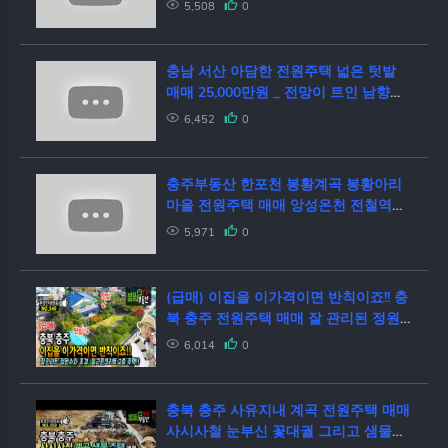
매매/싼 함양 촌집 매매/접근성 최고의
5,508
0
함양군 안의면 촌집 매매(함양부동산,안
의면부동산)
충남 서산 아담한 전원주택 넓은 텃밭
매매 25,000만원 _ 전망이 트인 남향집
과 신축가능한 토지매물 한국전원주택
6,452
0
korea real estate
충주부동산 한포천 봉황계곡 봉황아리
마을 전원주택 매매 앙성온천 전철역에
서 8km 북충주ic에서 10분 수도권출발
5,971
0
1시간20분 봉황휴양림 보훈휴양원 등산
산책 공기 맑고 물 좋은 곳
(급매) 이집을 이가격이면 반칙이죠!! 충
북 충주 전원주택 매매 잘 관리된 정원
수와 조경 철근콘크리트2층 주택 충주
6,014
0
부동산 - 발품부동산TV
충북 충주 사유지내 계곡 전원주택 매매
사시사철 눈부신 꽃대궐 그리고 샘물과