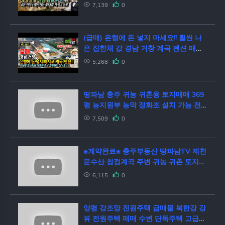
연못 충주부동산 - 발품부동산TV
7,139
0
(급매) 은행에 돈 넣지 마세요!! 훨씬 나
은 집한채 값 경남 거창 계곡 펜션 매매
저비용 고수익에 평소 가족들 이용하다
5,268
0
여름 성수기 수익만으로 충분한 거창부
동산 - 발품부동산TV
땅파남 충주 귀농 귀촌용 토지매매 369
평 농지원부 농막 정화조 설치 가능 전
원주택 주말주택 건축가능 포장도로접
7,509
0
주말농장 텃밭용 충주부동산 토지매물
농업인 만들기 시골땅 2촌5도
♣계약완료♣ 충주부동산 땅파남TV 제천
문수산 청정계곡 주변 귀농 귀촌 토지매
매 평당 10만원 포장도로접 건축가능 농
6,115
0
막설치가능 전기사용 가능 전원주택 짓
고 농지원부 만들기 싼땅
양평 강조망 전원주택 급매물 북한강 강
뷰 전원주택 매매 수변 단독주택 고급주